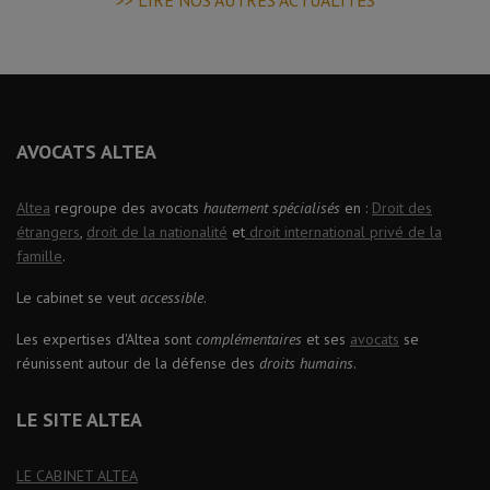
>> LIRE NOS AUTRES ACTUALITÉS
AVOCATS ALTEA
Altea
regroupe des avocats
hautement spécialisés
en :
Droit des
étrangers
,
droit de la nationalité
et
droit international privé de la
famille
.
Le cabinet se veut
accessible
.
Les expertises d'Altea sont
complémentaires
et ses
avocats
se
réunissent autour de la défense des
droits humains
.
LE SITE ALTEA
LE CABINET ALTEA