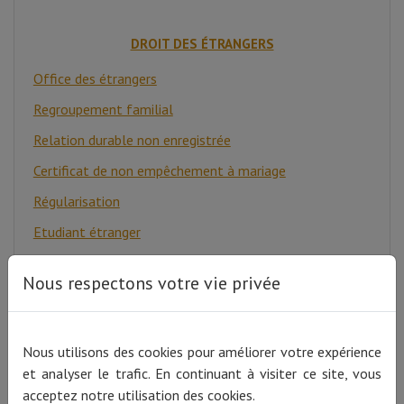
DROIT DES ÉTRANGERS
Office des étrangers
Regroupement familial
Relation durable non enregistrée
Certificat de non empêchement à mariage
Régularisation
Etudiant étranger
Chercheur étranger
Nous respectons votre vie privée
Stagiaire étranger
Volontaire étranger
Nous utilisons des cookies pour améliorer votre expérience
Permis de travail
et analyser le trafic. En continuant à visiter ce site, vous
Carte professionnelle
acceptez notre utilisation des cookies.