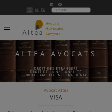
Sélectionnez votre langue
FR
NL
EN
Rechercher
ALTEA AVOCATS
DROIT DES ÉTRANGERS
DROIT DE LA NATIONALITÉ
DROIT FAMILIAL INTERNATIONAL
Avocat Altea
VISA