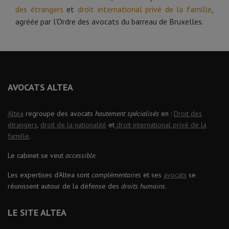
des étrangers
et
droit international privé de la famille
,
agréée par l’Ordre des avocats du barreau de Bruxelles.
AVOCATS ALTEA
Altea
regroupe des avocats
hautement spécialisés
en :
Droit des
étrangers
,
droit de la nationalité
et
droit international privé de la
famille
.
Le cabinet se veut
accessible
.
Les expertises d'Altea sont
complémentaires
et ses
avocats
se
réunissent autour de la défense des
droits humains
.
LE SITE ALTEA