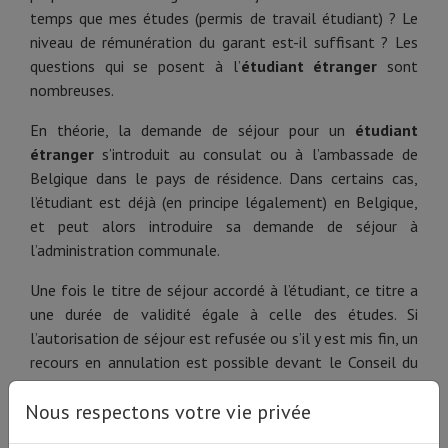
temps que mes études (permis de travail étudiant) ? Le
niveau de rémunération du garant est-il suffisant ? Les
questions qui se posent à l’
étudiant étranger
sont
nombreuses.
En théorie, la demande de séjour pour un
étudiant
étranger
s’introduit au consulat ou à l’ambassade de
Belgique dans le pays de résidence. Dans certains cas,
l’étudiant est déjà (en principe légalement) en Belgique,
et peut alors introduire sa demande de séjour à
l’administration communale.
Une fois le titre de séjour accordé à l’étudiant, ce titre a
une durée de validité égale à celle des études. Si
l’autorisation de séjour est refusée ou s’il y est mis fin, un
recours en annulation est possible devant le Conseil du
Contentieux des étrangers dans les 30 jours.
Nous respectons votre vie privée
Altea
vous propose des conseils d’
avocat
expert et