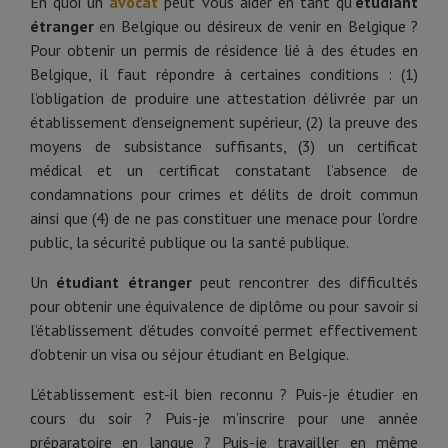
En quoi un
avocat
peut vous aider en tant qu’
étudiant
étranger
en Belgique ou désireux de venir en Belgique ?
Pour obtenir un permis de résidence lié à des études en
Belgique, il faut répondre à certaines conditions : (1)
l’obligation de produire une attestation délivrée par un
établissement d’enseignement supérieur, (2) la preuve des
moyens de subsistance suffisants, (3) un certificat
médical et un certificat constatant l’absence de
condamnations pour crimes et délits de droit commun
ainsi que (4) de ne pas constituer une menace pour l’ordre
public, la sécurité publique ou la santé publique.
Un
étudiant étranger
peut rencontrer des difficultés
pour obtenir une équivalence de diplôme ou pour savoir si
l’établissement d’études convoité permet effectivement
d’obtenir un visa ou séjour étudiant en Belgique.
L’établissement est-il bien reconnu ? Puis-je étudier en
cours du soir ? Puis-je m’inscrire pour une année
préparatoire en langue ? Puis-je travailler en même