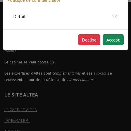
Politique de confidentialité
Details
AVOCATS ALTEA
Altea
regroupe des avocats
hautement spécialisés
en :
Droit des
Decline
Accept
étrangers
,
droit de la nationalité
et
droit international privé de la
famille
.
Le cabinet se veut
accessible
.
Les expertises d'Altea sont
complémentaires
et ses
avocats
se
réunissent autour de la défense des
droits humains
.
LE SITE ALTEA
LE CABINET ALTEA
IMMIGRATION