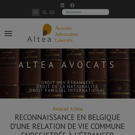
Sélectionnez votre langue
FR
NL
EN
Rechercher
ALTEA AVOCATS
DROIT DES ÉTRANGERS
DROIT DE LA NATIONALITÉ
DROIT FAMILIAL INTERNATIONAL
Avocat Altea
RECONNAISSANCE EN BELGIQUE
D’UNE RELATION DE VIE COMMUNE