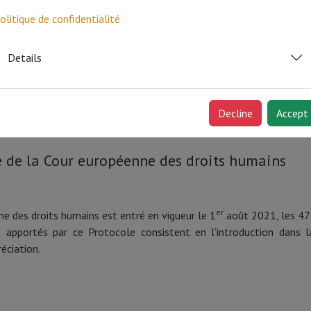
ssance européen : l’enfant doit pouvoir jouir 
on
olitique de confidentialité
22
Details
Union européenne (ci-après CJUE) a été amenée à répondre à une que
’un
acte de naissance
espagnol contenant un double
lien de filia
Decline
Accept
e de la Cour européenne des droits humains
er
e des droits humains est entré en vigueur le 1
août 2021, les 47 
s apportés par ce Protocole consistent en l’introduction dans 
réciation.