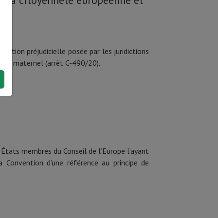
de sa citoyenneté européenne et
stion préjudicielle posée par les juridictions
tion
maternel (arrêt C-490/20).
États membres du Conseil de l’Europe l’ayant
la Convention d’une référence au principe de