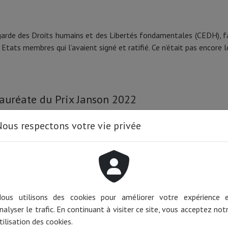
arde des Droits humains et des Libertés fondamentales (CEDH), fai
tats membres qui l’avaient signé et ratifié. Ce n’était pas encore l
lauréate du Prix Janson 2022
ous respectons votre vie privée
 coeur de l'orateur au coeur de l'auditeur », disait Robert Badinter 
xième et troisième années, le prestigieux concours
Le Jeune et 
jeunes plaideurs parmi ceux, téméraires, qui tentent le délicat exerc
 de la Commission du jeune Barreau et d‘anciens lauréats.
ous utilisons des cookies pour améliorer votre expérience 
nalyser le trafic. En continuant à visiter ce site, vous acceptez not
tilisation des cookies.