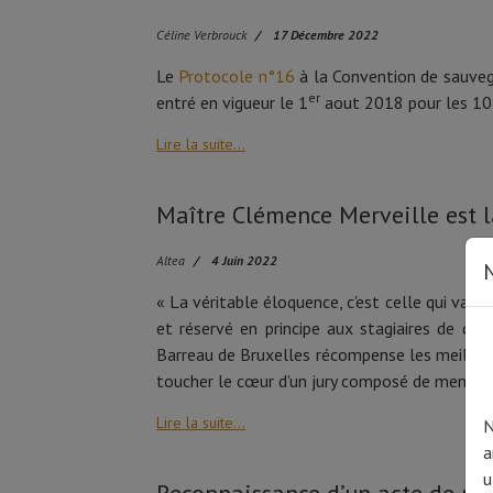
Céline Verbrouck
17 Décembre 2022
Le
Protocole n°16
à la Convention de sauveg
er
entré en vigueur le 1
aout 2018 pour les 10 E
Lire la suite...
Maître Clémence Merveille est 
Altea
4 Juin 2022
N
« La véritable éloquence, c'est celle qui va du
et réservé en principe aux stagiaires de deu
Barreau de Bruxelles récompense les meilleurs 
toucher le cœur d’un jury composé de membres
Lire la suite...
N
a
u