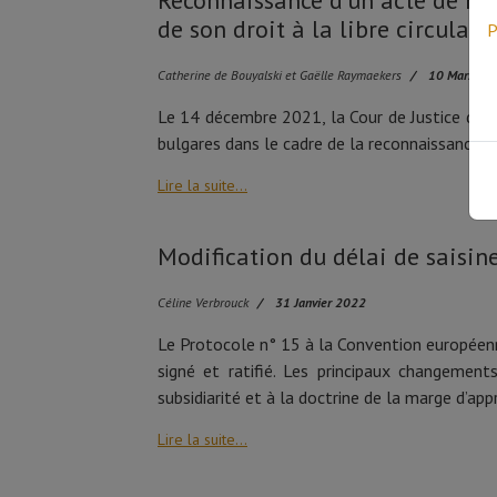
Reconnaissance d’un acte de nai
de son droit à la libre circulati
P
Catherine de Bouyalski et Gaëlle Raymaekers
10 Mars 20
Le 14 décembre 2021, la Cour de Justice de l’
bulgares dans le cadre de la reconnaissance d
Lire la suite...
Modification du délai de saisin
Céline Verbrouck
31 Janvier 2022
Le Protocole n° 15 à la Convention européenn
signé et ratifié. Les principaux changement
subsidiarité et à la doctrine de la marge d’app
Lire la suite...