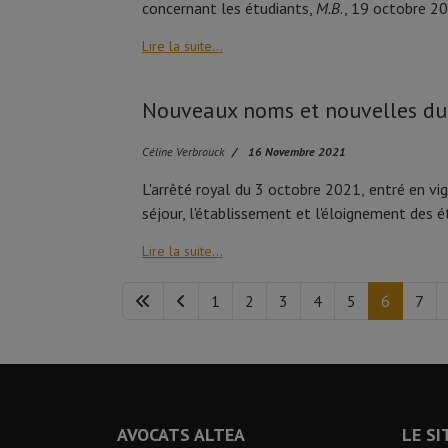
concernant les étudiants,
M.B
., 19 octobre 20
Lire la suite...
Nouveaux noms et nouvelles dur
Céline Verbrouck
16 Novembre 2021
L'arrêté royal du 3 octobre 2021, entré en vig
séjour, l'établissement et l'éloignement des ét
Lire la suite...
1
2
3
4
5
6
7
AVOCATS ALTEA
LE SI