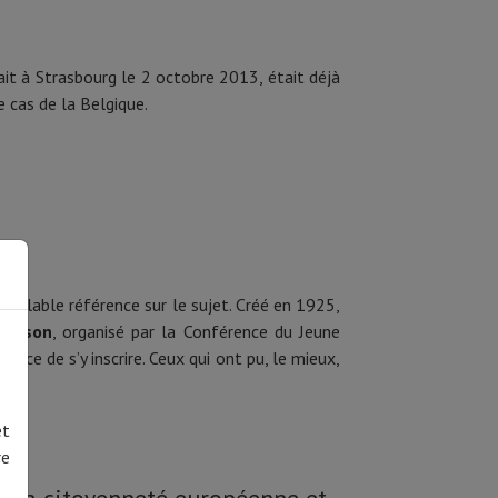
t à Strasbourg le 2 octobre 2013, était déjà
e cas de la Belgique.
inégalable référence sur le sujet. Créé en 1925,
Janson
, organisé par la Conférence du Jeune
ice de s’y inscrire. Ceux qui ont pu, le mieux,
et
re