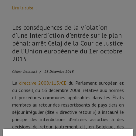
Lire la suite...
Les conséquences de la violation
d’une interdiction d’entrée sur le plan
pénal: arrêt Celaj de la Cour de Justice
de l’Union européenne du 1er octobre
2015
Céline Verbrouck
28 Décembre 2015
La
directive 2008/115/CE
du Parlement européen et
du Conseil, du 16 décembre 2008, relative aux normes
et procédures communes applicables dans les États
membres au retour des ressortissants de pays tiers en
séjour irrégulier (dite « directive retour ») a instauré le
principe des interdictions d’entrées assorties à des
décisions de retour (autrement dit, en Belgique, des
ordres de quitter le territoire).