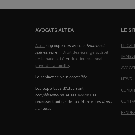
AVOCATS ALTEA
LE SI
Altea
regroupe des avocats
hautement
LE CAB
spécialisés
en :
Droit des étrangers
,
droit
IMMIG
de la nationalité
et
droit international
privé de la famille
.
AVOCA
Le cabinet se veut
accessible
.
NEWS
Les expertises d'Altea sont
CONDI
complémentaires
et ses
avocats
se
CONTA
réunissent autour de la défense des
droits
humains
.
RENDE