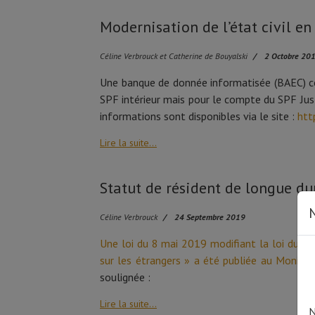
Modernisation de l’état civil en
Céline Verbrouck et Catherine de Bouyalski
2 Octobre 20
Une banque de donnée informatisée (BAEC) com
SPF intérieur mais pour le compte du SPF Jus
informations sont disponibles via le site :
htt
Lire la suite...
Statut de résident de longue du
N
Céline Verbrouck
24 Septembre 2019
Une loi du 8 mai 2019 modifiant la loi du 15 
sur les étrangers » a été publiée au Moniteu
soulignée :
Lire la suite...
N