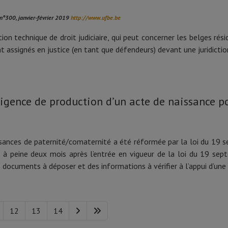
r n°300, janvier-février 2019
http://www.ufbe.be
n technique de droit judiciaire, qui peut concerner les belges rési
t assignés en justice (en tant que défendeurs) devant une juridictio
xigence de production d’un acte de naissance p
ssances de paternité/comaternité a été réformée par la loi du 19 s
 à peine deux mois après l’entrée en vigueur de la loi du 19 sep
 documents à déposer et des informations à vérifier à l’appui d’un
12
13
14