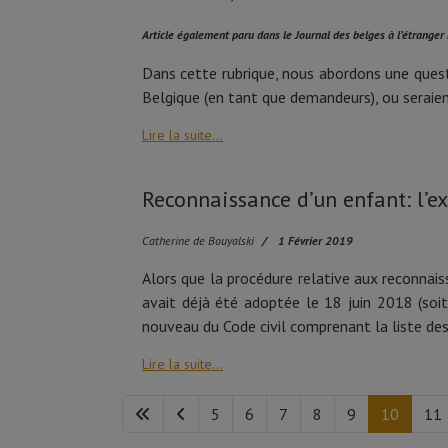
Article également paru dans le Journal des belges à l’étrange
Dans cette rubrique, nous abordons une questio
Belgique (en tant que demandeurs), ou seraien
Lire la suite...
Reconnaissance d’un enfant: l’e
Catherine de Bouyalski
1 Février 2019
Alors que la procédure relative aux reconnai
avait déjà été adoptée le 18 juin 2018 (soit
nouveau du Code civil comprenant la liste des
Lire la suite...
5
6
7
8
9
10
11