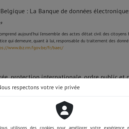
 Belgique : La Banque de données électroniques 
19
prend aujourd’hui l’ensemble des actes d’état civil des citoyens 
tice qui demeure, quant à lui, responsable du traitement des donn
ps://www.ibz.rrn.fgov.be/fr/baec/
rée, protection internationale, ordre public et
ous respectons votre vie privée
décembre 1980 sur l’accès au territoire, le séjour, l’établissement 
r belge le 9 juillet 2019
(pp. 69181 et ss.) et est entrée en vigue
ous utilisons des cookies pour améliorer votre expérience 