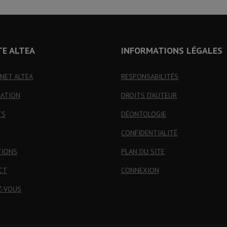
TE ALTEA
INFORMATIONS LÉGALES
INET ALTEA
RESPONSABILITÉS
RATION
DROITS D'AUTEUR
TS
DÉONTOLOGIE
CONFIDENTIALITÉ
TIONS
PLAN DU SITE
CT
CONNEXION
Z-VOUS