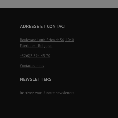
ADRESSE ET CONTACT
Boulevard Louis Schmidt 56, 1040
Etterbeek - Belgique
+32(0)2 894 45 70
Contactez-nous
NEWSLETTERS
Inscrivez-vous à notre newsletters