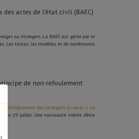
des actes de l’état civil (BAEC)
belges ou étrangers. La BAEC est gérée par le
ées. Les textes, les modèles et de nombreuses
 principe de non-refoulement
et l’éloignement des étrangers (ci-après « loi
ur le 19 juillet. Une nouveauté mérite d’être
et