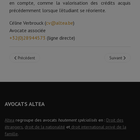
en compte, comme la valorisation des crédits acquis
précédemment lorsque l’étudiant se réoriente.
Céline Verbrouck (
cv@altea.be
)
Avocate associée
+32(0)28944573
(ligne directe)
Article précédent : Les dernières modifications du code de la nationalité
Article suivant :
Précédent
Suivant
AVOCATS ALTEA
Altea
regroupe des avocats
hautement spécialisés
en :
Droit des
étrangers
,
droit de la nationalité
et
droit international privé de la
famille
.