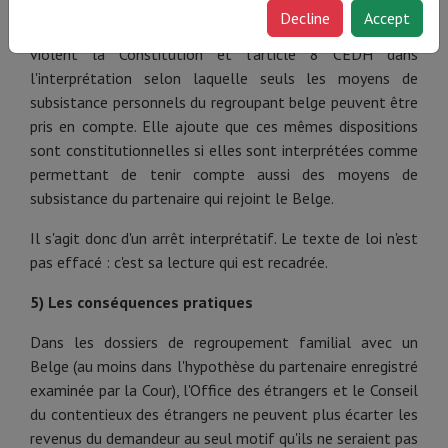
La Cour dit pour droit que les articles 40ter, § 2, alinéa 2,
Decline
Accept
1°, et 42, § 1er, alinéa 2, de la loi du 15 décembre 1980,
violent la Constitution et l'article 8 CEDH dans
l'interprétation selon laquelle seuls les moyens de
subsistance personnels du regroupant belge peuvent être
pris en compte. Elle ajoute que ces mêmes dispositions
sont constitutionnelles si elles sont interprétées comme
permettant de tenir compte aussi des moyens de
subsistance du partenaire qui rejoint le Belge.
Il s'agit donc d'un arrêt interprétatif. Le texte de loi n'est
pas effacé : c'est sa lecture qui est recadrée.
5) Les conséquences pratiques
Dans les dossiers de regroupement familial avec un
Belge (au moins dans l'hypothèse du partenaire enregistré
examinée par la Cour), l'Office des étrangers et le Conseil
du contentieux des étrangers ne peuvent plus écarter les
revenus du demandeur au seul motif qu'ils ne seraient pas