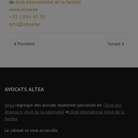
du
droit international de la famille
www.altea.be
+32 2 894 45 70
info@altea.be
Article précédent : Interdiction d'entrée « à vie » : le gouvernement belge 
Article suivant : 
Précédent
Suivant
AVOCATS ALTEA
Altea
regroupe des avocats
hautement spécialisés
en :
Droit des
étrangers
,
droit de la nationalité
et
droit international privé de la
famille
.
Le cabinet se veut
accessible
.