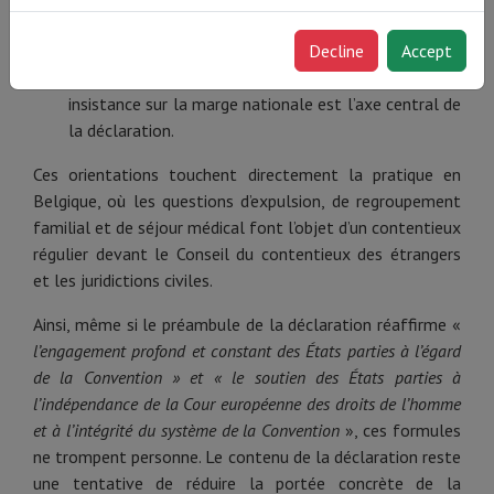
pour substituer son point de vue à celui des
Decline
Accept
juridictions internes. La même formulation est
reprise pour l’ensemble de la Convention. Cette
insistance sur la marge nationale est l’axe central de
la déclaration.
Ces orientations touchent directement la pratique en
Belgique, où les questions d’expulsion, de regroupement
familial et de séjour médical font l’objet d’un contentieux
régulier devant le Conseil du contentieux des étrangers
et les juridictions civiles.
Ainsi, même si le préambule de la déclaration réaffirme «
l’engagement profond et constant des États parties à l’égard
de la Convention » et « le soutien des États parties à
l’indépendance de la Cour européenne des droits de l’homme
et à l’intégrité du système de la Convention
», ces formules
ne trompent personne. Le contenu de la déclaration reste
une tentative de réduire la portée concrète de la