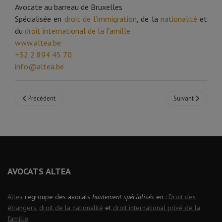
Avocate au barreau de Bruxelles
Spécialisée en
droit de l’immigration
, de la
nationalité
et
du
droit international de la famille
www.altea.be
+32 2 894 45 70
info@altea.be
Article précédent : Country Update 2026 : BELGIQUE (www.eiln.com)
Article suivant : 
Précédent
Suivant
AVOCATS ALTEA
Altea
regroupe des avocats
hautement spécialisés
en :
Droit des
étrangers
,
droit de la nationalité
et
droit international privé de la
famille
.